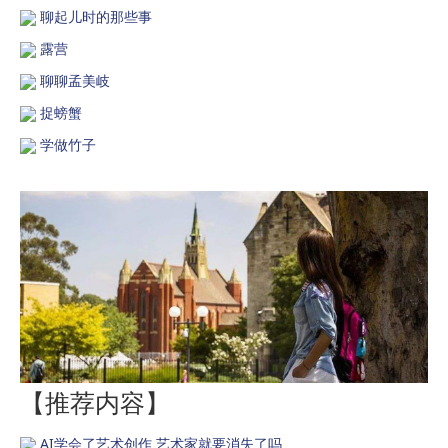
聊起儿时的那些事
露营
聊聊孟美岐
捉螃蟹
学做竹子
【推荐内容】
AI学会了艺术创作 艺术家就要消失了吗