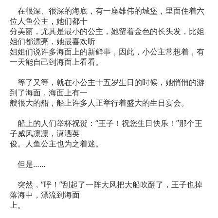
在很深、很深的海底，有一座雄伟的城堡，里面住着六
位人鱼公主，她们都十
分美丽，尤其是最小的公主，她留着金色的长头发，比姐
姐们都漂亮，她最喜欢听
姐姐们说许多海面上的新鲜事，因此，小公主常想着，有
一天能自己到海面上看看。
等了又等，就在小公主十五岁生日的时候，她悄悄的游
到了海面，海面上有一
艘很大的船，船上许多人正举行着盛大的生日宴会。
船上的人们举杯祝贺：“王子！祝您生日快乐！”那个王
子威风凛凛，潇洒英
俊。人鱼公主也为之着迷。
但是……
突然，“呼！”刮起了一阵大风把大船吹翻了，王子也掉
落海中，漂流到海面
上。