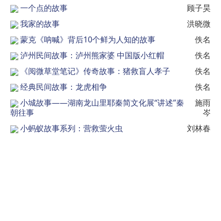
一个点的故事
顾子昊
我家的故事
洪晓微
蒙克《呐喊》背后10个鲜为人知的故事
佚名
泸州民间故事：泸州熊家婆 中国版小红帽
佚名
《阅微草堂笔记》传奇故事：猪救盲人孝子
佚名
经典民间故事：龙虎相争
佚名
小城故事——湖南龙山里耶秦简文化展“讲述”秦
施雨
朝往事
岑
小蚂蚁故事系列：营救萤火虫
刘林春