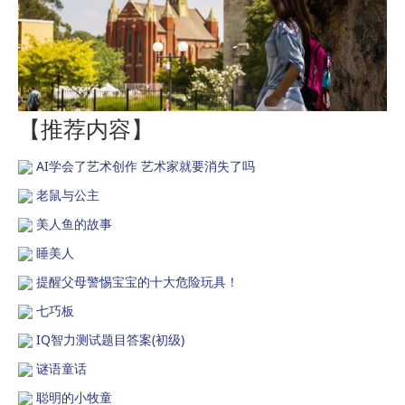
【推荐内容】
AI学会了艺术创作 艺术家就要消失了吗
老鼠与公主
美人鱼的故事
睡美人
提醒父母警惕宝宝的十大危险玩具！
七巧板
IQ智力测试题目答案(初级)
谜语童话
聪明的小牧童