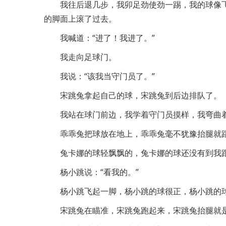
我往后退几步，我卯足劲使劲一踢，我的球像
的脚面上滚了过去。
我喊道：“进了！我进了。”
我走向足球门。
我说：“该我当守门员了。”
宋跳兔拿起自己的球，宋跳兔到后边排队了。
我站在球门前边，我学着守门员摸样，我弯曲
乖乖兔把球放在地上，乖乖兔毫不犹豫抬腿就
兔卡娜的球轻飘飘的，兔卡娜的球还没有到我
杨小跳说：“看我的。”
杨小跳飞起一脚，杨小跳的球很正，杨小跳的
宋跳兔在瞄准，宋跳兔跑起来，宋跳兔抬腿就