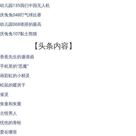
幼儿园135我们中国无人机
庆兔兔048打气球比赛
幼儿园068谁搭的最高
庆兔兔107黏土熊猫
【头条内容】
香蕉先生的邀请函
手机里的“恶魔”
画彩虹的小精灵
松鼠的暖房子
雀灵
朱童和朱重
古怪男人
忧伤的青蛙
爱在哪里