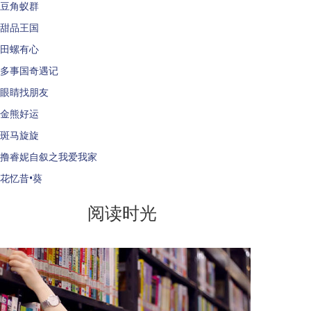
豆角蚁群
甜品王国
田螺有心
多事国奇遇记
眼睛找朋友
金熊好运
斑马旋旋
撸睿妮自叙之我爱我家
花忆昔•葵
阅读时光