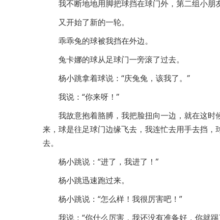
我不断地地用脚把球挡在球门外，第二组小朋
又开始了新的一轮。
乖乖兔的球被我挡在外边。
兔卡娜的球从足球门一旁滚了过去。
杨小跳拿着球说：“庆兔兔，该我了。”
我说：“你来呀！”
我故意抱着胳膊，我把脸扭向一边，就在这时
来，球是往足球门边缘飞去，我连忙去用手去挡，
去。
杨小跳说：“进了，我进了！”
杨小跳迅速跑过来。
杨小跳说：“怎么样！我很厉害吧！”
我说：“你什么厉害，我还没有准备好，你就踢