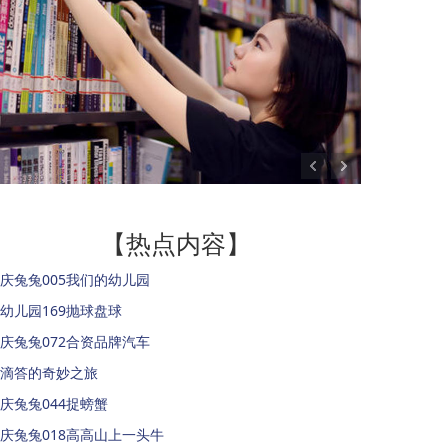
【热点内容】
庆兔兔005我们的幼儿园
幼儿园169抛球盘球
庆兔兔072合资品牌汽车
滴答的奇妙之旅
庆兔兔044捉螃蟹
庆兔兔018高高山上一头牛