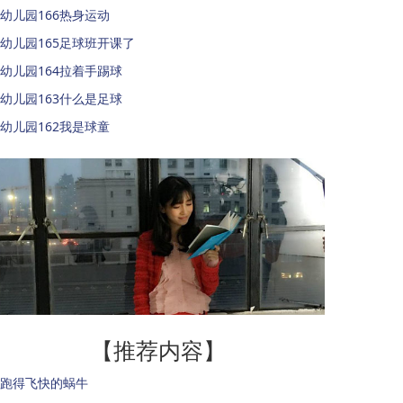
幼儿园166热身运动
幼儿园165足球班开课了
幼儿园164拉着手踢球
幼儿园163什么是足球
幼儿园162我是球童
【推荐内容】
跑得飞快的蜗牛