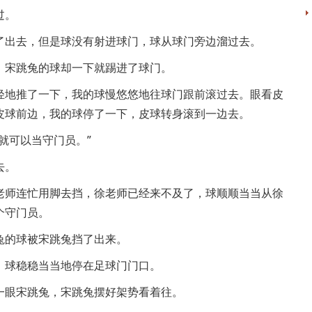
过。
了出去，但是球没有射进球门，球从球门旁边溜过去。
，宋跳兔的球却一下就踢进了球门。
轻地推了一下，我的球慢悠悠地往球门跟前滚过去。眼看皮
皮球前边，我的球停了一下，皮球转身滚到一边去。
就可以当守门员。”
去。
老师连忙用脚去挡，徐老师已经来不及了，球顺顺当当从徐
个守门员。
兔的球被宋跳兔挡了出来。
，球稳稳当当地停在足球门门口。
一眼宋跳兔，宋跳兔摆好架势看着往。