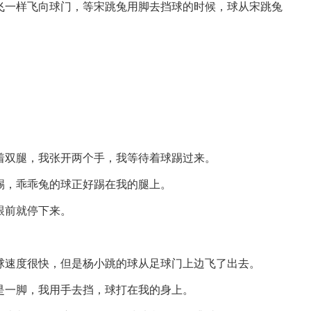
飞一样飞向球门，等宋跳兔用脚去挡球的时候，球从宋跳兔
着双腿，我张开两个手，我等待着球踢过来。
踢，乖乖兔的球正好踢在我的腿上。
跟前就停下来。
球速度很快，但是杨小跳的球从足球门上边飞了出去。
是一脚，我用手去挡，球打在我的身上。