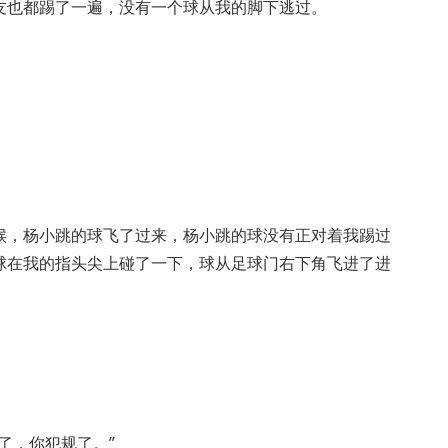
友也都踢了一遍，没有一个球从我的脚下逃过。
候，杨小跳的球飞了过来，杨小跳的球没有正对着我踢过
球在我的指头尖上碰了一下，球从足球门右下角飞进了进
了，你犯规了。”