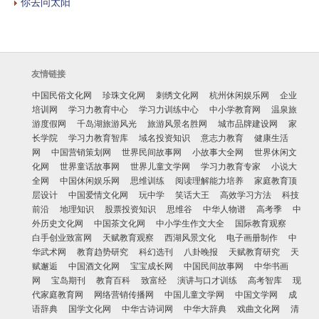
你去问太阳
友情链接
中国民俗文化网
珍珠文化网
刺绣文化网
杭州休闲娱乐网
企业
培训网
学习力教育中心
学习力训练中心
中小学教育网
温泉旅
游度假网
千岛湖旅游风光
旅游风景名胜网
城市品牌建设网
家
长学院
学习力教育智库
域名投资知识
意志力教育
健康生活
网
中国营销策划网
世界民间故事网
小故事大全网
世界休闲文
化网
世界童话故事网
世界儿童文学网
学习力教育专家
小说大
全网
中国休闲娱乐网
思维训练
阅读理解能力培养
家庭教育顶
层设计
中国爱情文化网
玩中学
笑话大王
高效学习方法
科技
前沿
地理知识
股票投资知识
思维谷
中华人物谱
高考季
中
外历史文化网
中国茶文化网
中小学生作文大全
国际教育观察
白手创业致富网
天赋教育观察
西湖风景文化
电子画册制作
中
华武术网
教育趋势研究
科幻选刊
八卦晚报
天赋教育研究
天
赋邂逅
中国酒文化网
宝宝成长网
中国民间故事网
中华书画
网
宝岛期刊
教育百科
致富经
演讲与口才训练
高考智库
现
代家庭教育网
网络营销传播网
中国儿童文学网
中国文学网
成
语辞典
国学文化网
中华古诗词网
中华大辞典
戏曲文化网
清