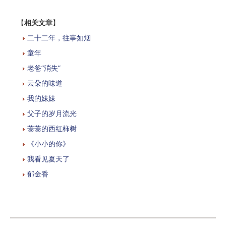
【
相关文章
】
二十二年，往事如烟
童年
老爸“消失”
云朵的味道
我的妹妹
父子的岁月流光
蔫蔫的西红柿树
《小小的你》
我看见夏天了
郁金香