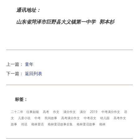
通讯地址：
山东省菏泽市巨野县大义镇第一中学 郭本杉
上一篇
：
童年
下一篇
：
返回列表
标签：
二十二年
往事如烟
高考
作文
满分作文
满分
2019
中考满分作文
语
文
儿童小说
中考
民间故事
高考满分作文
中考语文
幼儿园
高考作文
故事
传说
格林童话
格林童话故事全集
格林童话故事
格林