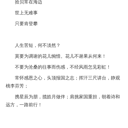
拾贝常在海边
世上无难事
只要肯登攀
人生苦短，何不淡然？
莫要为调谢的花儿惋惜。花儿不谢果从何来！
不要为沧桑的往事而伤感，不经风雨怎见彩虹！
常怀感恩之心，头顶报国之志；挥汗三尺讲台，静观
桃李芬芳；
携星辰为朋，揽皓月做伴；肩挑家国重担，朝着诗和
远方，一路前行！