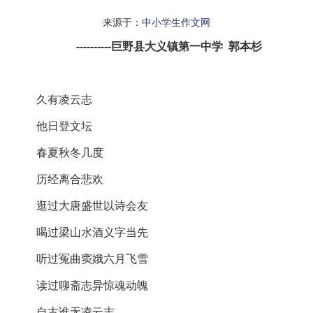
来源于：
中小学生作文网
----------
巨野县大义镇第一中学 郭本杉
久有凌云志
他日登文坛
春夏秋冬几度
历经离合悲欢
逛过大唐盛世以诗会友
喝过梁山水酒义字当先
听过冤曲窦娥六月飞雪
读过聊斋志异惊魂动魄
自古谁无凌云志