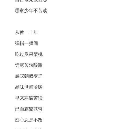
哪家少年不苦读
从教二十年
弹指一挥间
吃过瓜果梨桃
尝尽苦辣酸甜
感叹朝阙变迁
品味世间冷暖
早来寒窗苦读
已而霜鬓苍髯
痴心总是不改