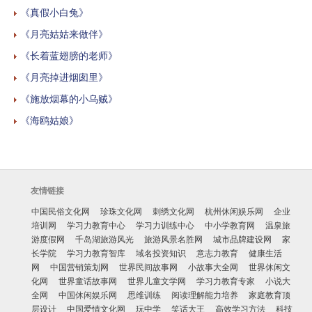
《真假小白兔》
《月亮姑姑来做伴》
《长着蓝翅膀的老师》
《月亮掉进烟囱里》
《施放烟幕的小乌贼》
《海鸥姑娘》
友情链接
中国民俗文化网
珍珠文化网
刺绣文化网
杭州休闲娱乐网
企业
培训网
学习力教育中心
学习力训练中心
中小学教育网
温泉旅
游度假网
千岛湖旅游风光
旅游风景名胜网
城市品牌建设网
家
长学院
学习力教育智库
域名投资知识
意志力教育
健康生活
网
中国营销策划网
世界民间故事网
小故事大全网
世界休闲文
化网
世界童话故事网
世界儿童文学网
学习力教育专家
小说大
全网
中国休闲娱乐网
思维训练
阅读理解能力培养
家庭教育顶
层设计
中国爱情文化网
玩中学
笑话大王
高效学习方法
科技