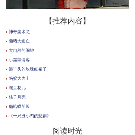
【推荐内容】
神奇魔术龙
懒猪大逃亡
大自然的闹钟
小鼹鼠请客
熊丫头的玫瑰红裙子
蚂蚁大力士
豌豆花儿
桔子月亮
癞蛤蟆船长
《一只丑小鸭的悲剧》
阅读时光