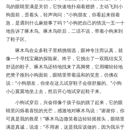
鸟的眼睛里满是关切，它快速地扑扇着翅膀，主动飞到小
狗面前，歪着头，轻声询问：“小狗朋友，你看起来很着
急，是遇到什么麻烦事了吗？”小狗把自己的情况一五一十
地告诉了啄木鸟。啄木鸟听后，二话不说，带着小狗来到
了鞋子区。
啄木鸟在众多鞋子里精挑细选，眼神专注而认真，就
像一个寻找宝藏的探险家。终于，它挑出了一双既结实又
舒适的鞋子。啄木鸟还特地找来了高脚凳，它用嘴轻轻地
把凳子推到小狗面前，眼睛里带着温和的笑意，仿佛在
说：“小狗朋友，你坐在这儿试穿鞋子会很舒服的。”小狗
小心翼翼地坐上去，然后开心地试穿起鞋子来。
小狗试穿后，兴奋得像个孩子似的跳了起来，它的眼
睛里闪烁着喜悦的光芒，感激地对啄木鸟说：“谢谢你，你
可真是我的救星！”啄木鸟边微笑着边轻轻摇摇头，眼睛里
满是真诚，说道：“不用谢，这是我应该做的，因为我乐于