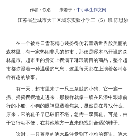
作者：佚名 来源于：
中小学生作文网
江苏省盐城市大丰区城东实验小学三（5）班 陈思妙
在一个被冬日雪花精心装扮得仿若童话世界般美丽的
森林里，有一家热闹非凡的超市，那便是啄木鸟开设的森
林超市。超市里的货架上摆满了琳琅满目的商品，整个超
市都弥漫着一种温暖的气息，这里每天都在上演着各种各
样有趣的故事。
有一天，超市里来了一只三条腿的小狗。它一瘸一
拐、摇摇摆摆地走进来，那模样就像一艘在风浪中艰难前
行的小船。小狗的眼神里透着焦急，显然是在寻找什么。
原来，它的鞋子早已破旧不堪，急需一双新鞋。可是，由
于它行动不便，在其他地方一直未能找到合适的鞋子。
这时，一只善良的啄木鸟注意到了小狗的窘迫。啄木