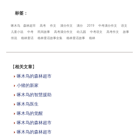
标签：
啄木鸟
森林超市
高考
作文
满分作文
满分
2019
中考满分作文
语文
儿童小说
中考
民间故事
高考满分作文
幼儿园
中考语文
高考作文
故事
传说
格林童话
格林童话故事全集
格林童话故事
格林
【
相关文章
】
啄木鸟的森林超市
小猪的新家
啄木鸟的智慧援助
啄木鸟医生
啄木鸟的觉醒
啄木鸟的森林超市
啄木鸟的森林超市