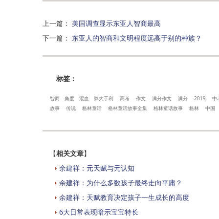
上一篇
：
美国调查显示东亚人智商最高
下一篇
：
东亚人的智商和文明程度远高于别的种族？
标签：
智商
角度
混血
弊大于利
高考
作文
满分作文
满分
2019
中
故事
传说
格林童话
格林童话故事全集
格林童话故事
格林
中国
【
相关文章
】
余建祥：元天赋与元认知
余建祥：为什么多数孩子最终走向平庸？
余建祥：天赋教育决定孩子一生成长的高度
6大日常表现暗示宝宝特长