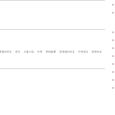
考满分作文
语文
儿童小说
中考
民间故事
高考满分作文
中考语文
高考作文