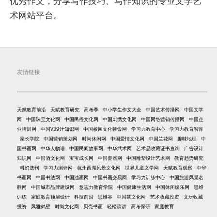
优秀作文，分享写作技巧、写作知识的专业文学艺
术网站平台。
友情链接
天赋教育前沿
天赋教育研究
高考季
中小学生作文大全
中国艺术传播网
中国文学
网
中国珠宝文化网
中国民俗文化网
中国刺绣文化网
中国网络营销传播网
中国企
业培训网
中国VI设计知识网
中国校园文化建设网
学习力教育中心
学习力教育智库
家长学院
中国营销策划网
时尚休闲网
中国爱情文化网
中国兰花网
趣味地理
中
国书画网
中华人物谱
中国民间故事网
中华武术网
艺术品收藏证书查询
广告设计
知识网
中国酒文化网
宝宝成长网
中国瓷器网
中国雕塑设计艺术网
教育趋势研究
科幻选刊
学习力测评网
杭州西湖风景文化网
世界儿童文学网
天赋教育观察
中华
书画网
中国书法网
中国油画网
中国书画交易网
学习力训练中心
中国旅游风景名
胜网
中国城市品牌建设网
意志力教育学院
中国健康生活网
中国休闲娱乐网
思维
训练
家庭教育顶层设计
科技前沿
思维谷
中国茶文化网
艺术收藏投资
文玩收藏
投资
风雅鹤壁
时尚文化网
贝壳书画
轻松演讲
高考保研
家庭教育